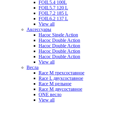
FOIL5.4 100L
FOIL5.7 120 L
FOIL7.2 185 L
FOIL6.2 137 L
View all
Аксессуары
Насос Single Action
Насос Double Action
Насос Double Action
Насос Double Action
Насос Double Action
View all
Весла
Race М трехсоставное
Race L двухсоставное
Race М цельное
Race М двусоставное
ONE весло
View all