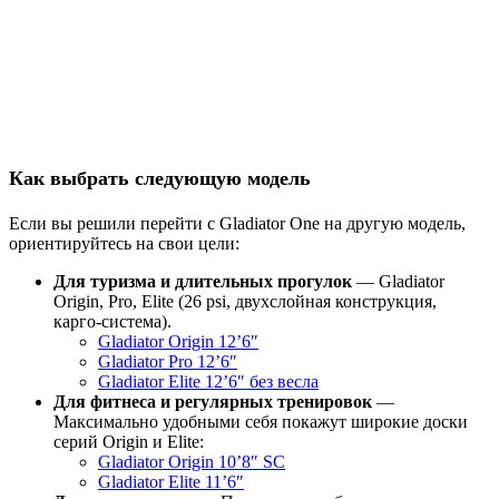
Как выбрать следующую модель
Если вы решили перейти с Gladiator One на другую модель,
ориентируйтесь на свои цели:
Для туризма и длительных прогулок
— Gladiator
Origin, Pro, Elite (26 psi, двухслойная конструкция,
карго‑система).
Gladiator Origin 12’6″
Gladiator Pro 12’6″
Gladiator Elite 12’6″ без весла
Для фитнеса и регулярных тренировок
—
Максимально удобными себя покажут широкие доски
серий Origin и Elite:
Gladiator Origin 10’8″ SC
Gladiator Elite 11’6″