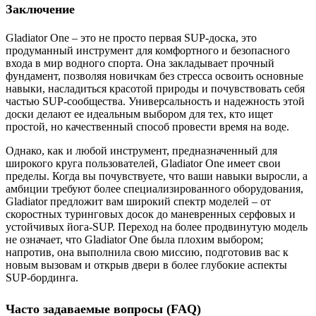
Заключение
Gladiator One – это не просто первая SUP-доска, это
продуманный инструмент для комфортного и безопасного
входа в мир водного спорта. Она закладывает прочный
фундамент, позволяя новичкам без стресса освоить основные
навыки, насладиться красотой природы и почувствовать себя
частью SUP-сообщества. Универсальность и надежность этой
доски делают ее идеальным выбором для тех, кто ищет
простой, но качественный способ провести время на воде.
Однако, как и любой инструмент, предназначенный для
широкого круга пользователей, Gladiator One имеет свои
пределы. Когда вы почувствуете, что ваши навыки выросли, а
амбиции требуют более специализированного оборудования,
Gladiator предложит вам широкий спектр моделей – от
скоростных туринговых досок до маневренных серфовых и
устойчивых йога-SUP. Переход на более продвинутую модель
не означает, что Gladiator One была плохим выбором;
напротив, она выполнила свою миссию, подготовив вас к
новым вызовам и открыв двери в более глубокие аспекты
SUP-бординга.
Часто задаваемые вопросы (FAQ)