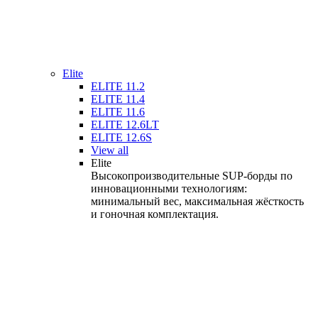
Elite
ELITE 11.2
ELITE 11.4
ELITE 11.6
ELITE 12.6LT
ELITE 12.6S
View all
Elite
Высокопроизводительные SUP-борды по
инновационными технологиям:
минимальный вес, максимальная жёсткость
и гоночная комплектация.