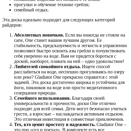
прогулки и обучение технике гребли;
семейный отдых.
Эта доска идеально подходит для следующих категорий
райдеров:
Абсолютных новичков.
Если вы никогда не стояли на
сапе, One станет вашим лучшим другом. Ее
стабильность, предсказуемость и легкость в управлении
позволяют быстро освоить азы гребли и почувствовать
себя уверенно на воде. Вам не придется бороться с
доской, наоборот, плавать на ней – одно удовольствие!
Любителей спокойного отдыха.
Ищете способ
расслабиться на воде, неспешно прогуливаясь по озеру
или реке? Gladiator One прекрасно справится с этой
задачей. Эта доска достаточно широка и устойчива для
йоги, пикников на воде или просто медитативного
созерцания природы.
Семейного использования.
Благодаря своей
универсальности и прочности, доски One отлично
подходят для всей семьи. Дети могут безопасно учиться
грести, а взрослые – наслаждаться активным отдыхом.
Это отличная инвестиция в совместные приключения.
Тех, кто ценит простоту и надежность.
Gladiator One –
это про «сел и поехал». В комплекте есть все