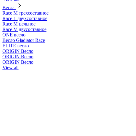
Весла
Race М трехсоставное
Race L двухсоставное
Race М цельное
Race М двусоставное
ONE весло
Весло Gladiator Race
ELITE весло
ORIGIN Весло
ORIGIN Весло
ORIGIN Весло
View all