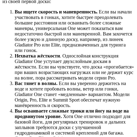
из своей первой доски:
Вы ищете скорость и маневренность.
Если вы начали
участвовать в гонках, хотите быстрее преодолевать
большие расстояния или осваивать более сложные
маневры, универсальная One может показаться вам
недостаточно быстрой или маневренной. Вам захочется
более узкую и длинную доску, например, из линеек
Gladiator Pro или Elite, предназначенных для туринга
или гонок.
Нехватка жёсткости
. Однослойная конструкция
Gladiator One уступает двухслойным доскам в
жёсткости. Если вы чувствуете, что доска «прогибается»
при ваших возрастающих нагрузках или не держит курс
на волне, пора рассматривать модели серии Pro.
Вас тянет в волны.
Если вы уверенно держитесь на
воде и хотите пробовать волны, ветер или гонки,
Gladiator One станет «медленным» вариантом. Модели
Origin, Pro, Elite и Summit Sport обеспечат нужную
манёвренность и скорость.
Вы осваиваете сложные трюки или йогу на воде на
продвинутом уровне.
Хотя One отлично подходит для
базовой йоги, для регулярных тренировок и дальних
заплывов требуются доски с улучшенной
гидродинамикой и системой креплений для багажа.