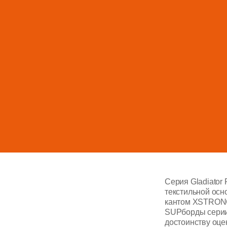
Серия Gladiator
текстильной осн
кантом XSTRONG
SUPборды серии
достоинству оце